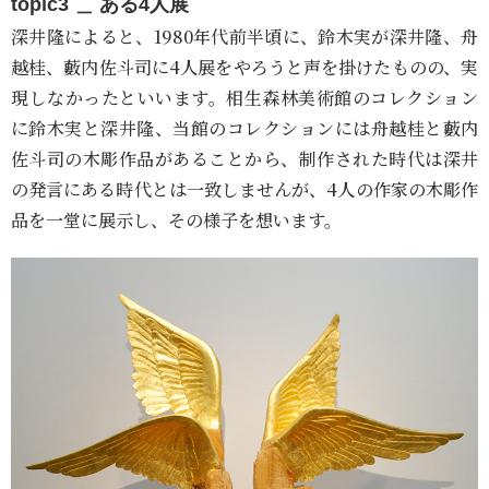
topic3 ＿ ある4人展
深井隆によると、1980年代前半頃に、鈴木実が深井隆、舟
越桂、藪内佐斗司に4人展をやろうと声を掛けたものの、実
現しなかったといいます。相生森林美術館のコレクション
に鈴木実と深井隆、当館のコレクションには舟越桂と藪内
佐斗司の木彫作品があることから、制作された時代は深井
の発言にある時代とは一致しませんが、4人の作家の木彫作
品を一堂に展示し、その様子を想います。