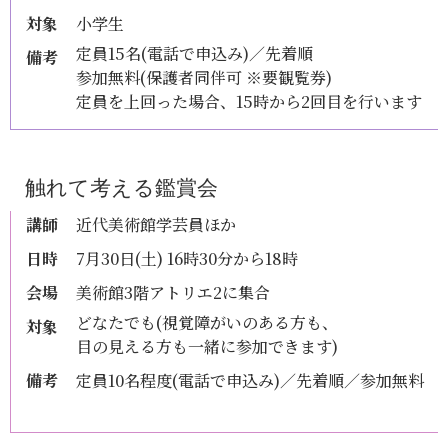
対象
小学生
定員15名(電話で申込み)／先着順
備考
参加無料(保護者同伴可 ※要観覧券)
定員を上回った場合、15時から2回目を行います
触れて考える鑑賞会
講師
近代美術館学芸員ほか
日時
7月30日(土) 16時30分から18時
会場
美術館3階アトリエ2に集合
どなたでも(視覚障がいのある方も、
対象
目の見える方も一緒に参加できます)
備考
定員10名程度(電話で申込み)／先着順／参加無料