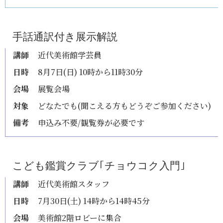
手話通訳付き展示解説
講師
近代美術館学芸員
日時
8月7日(日) 10時から11時30分
会場
展覧会場
対象
どなたでも(聞こえる方もどうぞご参加ください)
備考
申込み不要/観覧券が必要です
こども鑑賞クラブ｢チョウコク入門｣
講師
近代美術館スタッフ
日時
7月30日(土) 14時から14時45分
会場
美術館2階ロビーに集合