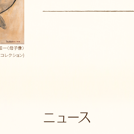
和一〈母子像〉
村コレクション)