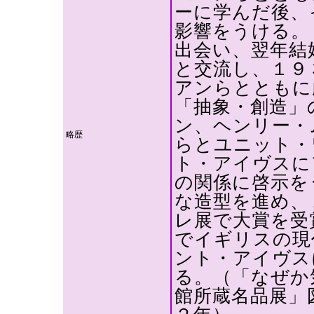
ーに学んだ後、
影響をうける。
出会い、翌年結
と交流し、１９
アンらとともに
「抽象・創造」
ン、ヘンリー・
略歴
らとユニット・
ト・アイヴスに
の関係に啓示を
な造型を進め、
レ展で大賞を受
でイギリスの現
ント・アイヴス
る。（「なぜか
館所蔵名品展」