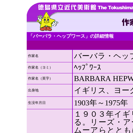
「バーバラ・ヘップワース」の詳細情報
バーバラ・ヘッ
作家名
ﾍｯﾌﾟﾜｰｽ
作家名（ヨミ）
BARBARA HEP
作家名（英字）
イギリス、ヨー
出身地
1903年～1975年
生没年月日
１９０３年イギ
る。リーズ・ア
ムーアらととも