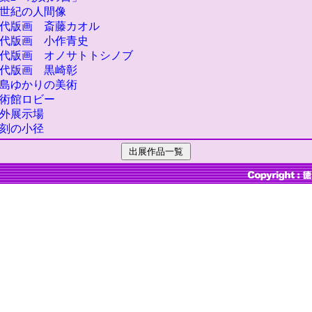
0世紀の人間像
代版画 斎藤カオル
代版画 小作青史
代版画 オノサトトシノブ
代版画 黒崎彰
島ゆかりの美術
術館ロビー
外展示場
刻の小径