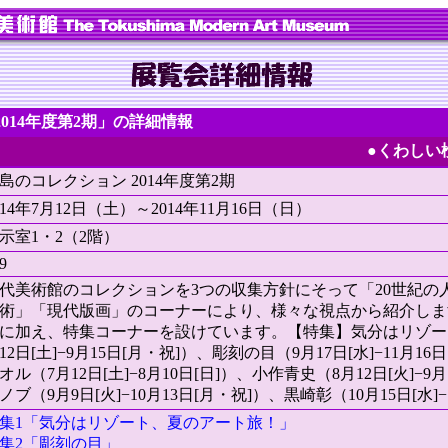
014年度第2期」の詳細情報
●くわしい
島のコレクション 2014年度第2期
014年7月12日（土）～2014年11月16日（日）
示室1・2（2階）
9
代美術館のコレクションを3つの収集方針にそって「20世紀の
術」「現代版画」のコーナーにより、様々な視点から紹介しま
に加え、特集コーナーを設けています。【特集】気分はリゾー
12日[土]−9月15日[月・祝]）、彫刻の目（9月17日[水]−11月1
オル（7月12日[土]−8月10日[日]）、小作青史（8月12日[火]−
ノブ（9月9日[火]−10月13日[月・祝]）、黒崎彰（10月15日[水]−1
集1「気分はリゾート、夏のアート旅！」
集2「彫刻の目」