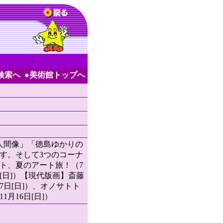
検索へ
●美術館トップへ
人間像」「徳島ゆかりの
す。そして3つのコーナ
ト、夏のアート旅！（7
6日[日]）【現代版画】斎藤
9月7日[日]）、オノサトト
1月16日[日]）