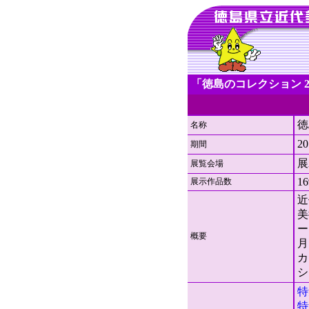
「徳島のコレクション 2
徳
名称
2
期間
展
展覧会場
16
展示作品数
近
美
ー
概要
月
カ
シ
特
特