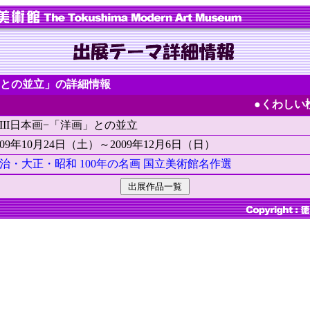
画」との並立」の詳細情報
●くわしい
III日本画−「洋画」との並立
009年10月24日（土）～2009年12月6日（日）
治・大正・昭和 100年の名画 国立美術館名作選