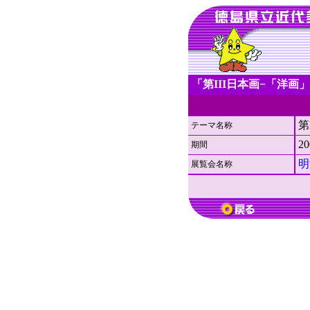
「第III日本画−「洋
第
テーマ名称
2
期間
明
展覧会名称