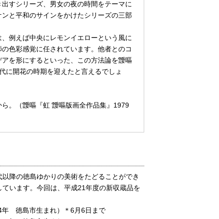
き出すシリーズ、男女の夜の時間をテーマに
ケンと平和のサインをかけたシリーズの三部
、例えば中央にレモンイエローという風に
師の色彩感覚に任されています。他者とのコ
デアを形にするといった、この方法論を靉嘔
0年代に開花の時期を迎えたと言えるでしょ
ら。（靉嘔『虹 靉嘔版画全作品集』1979
以降の徳島ゆかりの美術をたどることができ
ています。今回は、平成21年度の新収蔵品を
54年 徳島市生まれ）＊6月6日まで