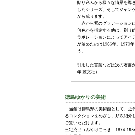
貼り込みから様々な情景を導
したシリーズ、そしてジャン
から成ります。
赤から紫のグラデーションは
何色かを指定する他は、刷り
ラボレーションによってアイ
が始めたのは1966年。197
う。
引用した言葉などは次の著書か
年 叢文社）
徳島ゆかりの美術
当館は徳島県の美術館として、近代
るコレクションをめざし、順次紹介し
ご覧いただけます。
三宅克己（みやけこっき 1874-19