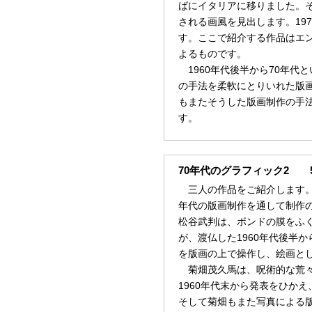
ばにイタリアに移りました。
される画風を見出します。19
す。ここで紹介する作品はエ
よるものです。
1960年代後半から70年代
の手法を柔軟にとりいれた版
もまたそうした版画制作の手
す。
70年代のグラフィック2 5
三人の作品をご紹介します。三
年代の版画制作を通して制作
松谷武判は、ボンドの膜をふ
が、渡仏した1960年代後半
を版画の上で操作し、絵画と
菊畑茂久馬は、呪術的な荒々
1960年代末から発表をひか
そして菊畑もまた写真による