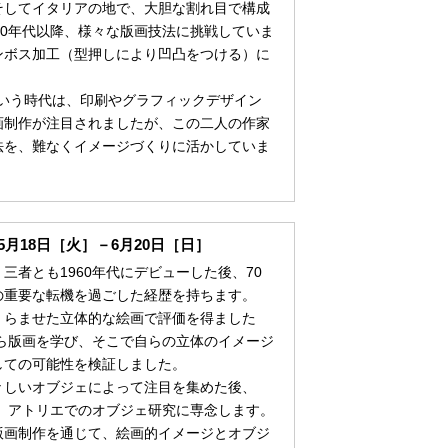
そしてイタリアの地で、大胆な割れ目で構成
70年代以降、様々な版画技法に挑戦していま
ンボス加工（型押しにより凹凸をつける）に
という時代は、印刷やグラフィックデザイン
画制作が注目されましたが、この二人の作家
法を、難なくイメージづくりに活かしていま
月18日［火］－6月20日［日］
者とも1960年代にデビューした後、70
の重要な転機を過ごした経歴を持ちます。
くらませた立体的な絵画で評価を得ました
から版画を学び、そこで自らの立体のイメージ
しての可能性を検証しました。
しいオブジェによって注目を集めた後、
え、アトリエでのオブジェ研究に専念します。
版画制作を通じて、絵画的イメージとオブジ