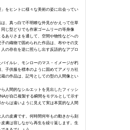
」をヒントに様々な美術の姿に出会ってい
は、真っ白で不明瞭な外見がかえって仕草
。同じ型どりでも作家ゴームリーの等身像
まるありさまを通して、空間や物性などへの
紀子の織物で固められた作品は、布やその文
、人の存在を逆に照らし出す反語的なアプロ
バイルレ、モンローのマス・イメージが朽
雄、子供服を標本のように固めてアメリカ社
恵蔵の作品は、記号としての型の人間像とい
ら人間的なシルエットを見出したフィッシ
NAが自己複製する瞬間をモデルとして示す
形からは遠いように見えて実は本質的な人間
人の皮膚です。何時間何年もの動きから刻
を皮膚は宿しながら再生を繰り返します。生
もできるでしょう。