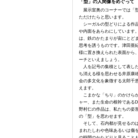
「型」の人間像をめぐって
展示室奥のコーナーでは「型
ただけたらと思います。
シーガルの型どりによる作品
や内面をあらわにしています
は、鉄のかたまりが宙にとど
思考を誘うものです。津田亜
様に置き換えられた表面から
ーチといえましょう。
人を記号の集積として表した
ち消える様を思わせる井原康
会の多文化を象徴する太郎千
えます。
こまかな「ちり」のかけらか
ャー、また生命の根幹であるD
野村仁の作品は、私たちの姿
の「型」を思わせます。
そして、石内都が見せるのは
まれたしわや色味あるいは傷
の時間のかたどりと見ること