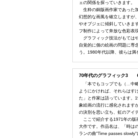
ェの関係を探っていきます。
生粋の銅版画作家であった加
幻想的な画風を確立しますが、
やオブジェに傾斜していきます
フ制作によって奔放な色彩表
グラフィック技法がもてはやさ
自覚的に個の絵画の問題に専
う。1980年代以降、彼らは
70年代のグラフィック3 6
「本でもコップでも（…中略
ようにかければ、それらはす
た」と作家は語っています。1
象絵画の流行に感化されます
の決別を思い立ち、虹のアイ
ここで紹介する1971年の版
大作です。作品名は、「時は
ランの曲"Time passes s