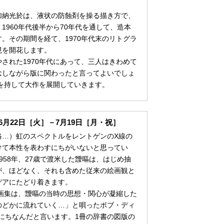
納光於は、液状の防蝕剤を操る描き方で、
1960年代後半から70年代を通して、造本
。その期間を経て、1970年代末のリトグラ
現を開花します。
れた1970年代にあって、三人はきわめて
念しながら版に関わったと言ってよいでしょ
満を持して大作を展開していきます。
月22日［火］－7月19日［月・祝］
…）虹のスペクトルをレントゲンのX線の
けて本性を表わすにちがいないと思ってい
958年、27歳で渡米した靉嘔は、はじめ抽
が、ほどなく、それも含めた従来の絵画観と
デアにたどり着きます。
画集は、靉嘔の当時の思想・関心が凝縮した
のどかに流れていく…」と唄ったボブ・ディ
lowly"にちなんだと言います。1冊の辞書の図版の