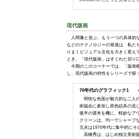
現代版画
人間像と並ぶ、もう一つの具体的な
などのテクノロジーの発達は、私たち
りまくビジュアル文化を大きく変え
とき、「現代版画」はすぐれた切り
今期のこのコーナーでは、「版画概
し、現代版画の特性をシリーズで探
70年代のグラフィック1 4
明快な色面が魅力的な二人の
術協会に参加し原色絵具の流し
後半の渡米を機に、軽妙なア
クリーンは、均一でシャープ
元永は1970年代に集中的に
高橋秀は、はじめ独立美術協会