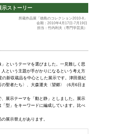
 展示ストーリー
所蔵作品展「徳島のコレクション2010-II」
会期：2010年4月17日-7月19日
担当：竹内利夫（専門学芸員）
」というテーマを選びました。一見難しく思
、人という主題が手がかりになるという考え方
度の新収蔵品を中心とした展示です。津田亜紀
の聖者たち〉、大森運夫〈望郷〉（6月6日ま
、展示テーマを「動と静」としました。展示
は「型」をキーワードに編成しています。比べ
。
品の展示替えがあります。