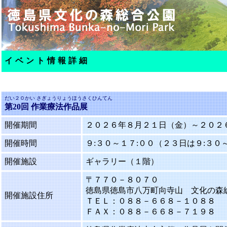
イベント情報詳細
だい２０かい さぎょうりょうほうさくひんてん
第20回 作業療法作品展
開催期間
２０２６年８月２１日（金）～２０２
開催時間
９:３０～１７:００（２３日は９:３０
開催施設
ギャラリー（１階）
〒７７０－８０７０
徳島県徳島市八万町向寺山 文化の森
開催施設住所
ＴＥＬ：０８８－６６８－１０８８
ＦＡＸ：０８８－６６８－７１９８