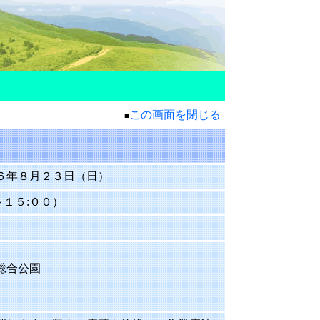
この画面を閉じる
■
６年８月２３日（日）
～１５:００）
総合公園