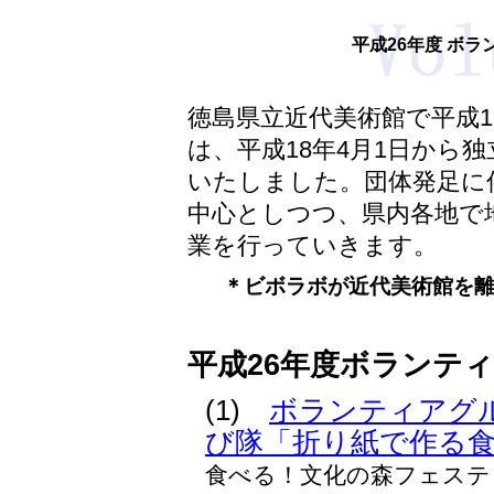
平成26年度 ボ
徳島県立近代美術館で平成
は、平成18年4月1日から
いたしました。団体発足に
中心としつつ、県内各地で
業を行っていきます。
＊ビボラボが近代美術館を
平成26年度ボランテ
(1)
ボランティアグ
び隊「折り紙で作る
食べる！文化の森フェステ