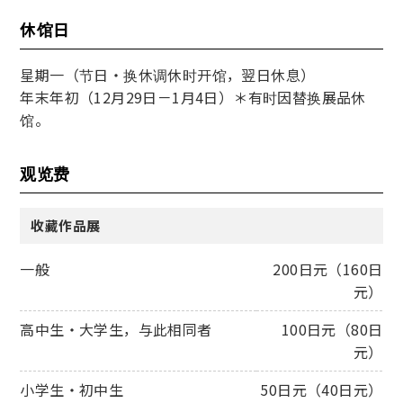
休馆日
星期一（节日・换休调休时开馆，翌日休息）
年末年初（12月29日－1月4日）＊有时因替换展品休
馆。
观览费
收藏作品展
一般
200日元（160日
元）
高中生・大学生，与此相同者
100日元（80日
元）
小学生・初中生
50日元（40日元）