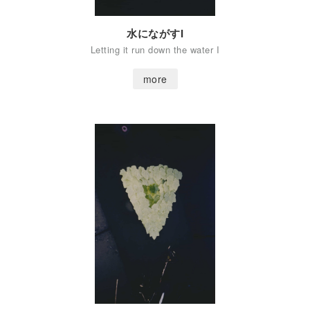
水にながすI
Letting it run down the water I