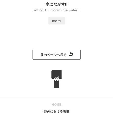
水にながすII
Letting it run down the water II
前のページへ戻る
徳島県立近代美術館ページへ
HOME
野外における表現