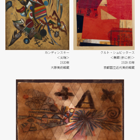
カンディンスキー
クルト・シュビッタース
＜尖端＞
＜無題 (赤に赤)＞
1920年
1928-30年
大原美術館蔵
京都国立近代美術館蔵