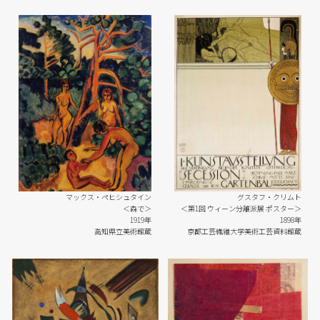
マックス・ペヒシュタイン
グスタフ・クリムト
＜森で＞
＜第1回 ウィーン分離派展 ポスター＞
1919年
1898年
高知県立美術館蔵
京都工芸繊維大学美術工芸資料館蔵