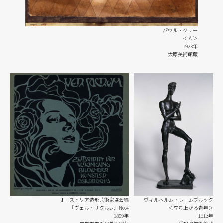
パウル・クレー
＜ A ＞
1923年
大原美術館蔵
オーストリア造形芸術家協会編
ヴィルヘルム・レームブルック
『ヴェル・サクルム』No.4
＜立ち上がる青年＞
1899年
1913年