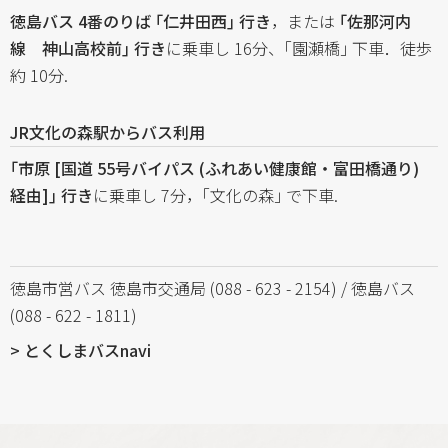
徳島バス 4番のりば ｢仁井田西｣ 行き
，または
｢佐那河内
線 神山高校前｣ 行き
に乗車し 16分、｢園瀬橋｣ 下車．徒歩
約 10分.
JR文化の森駅からバス利用
｢市原 [国道 55号バイパス (ふれあい健康館・富田橋通り)
経由]｣ 行き
に乗車し 7分，｢文化の森｣ で下車.
徳島市営バス 徳島市交通局 (088 - 623 - 2154) / 徳島バス
(088 - 622 - 1811)
> とくしまバスnavi