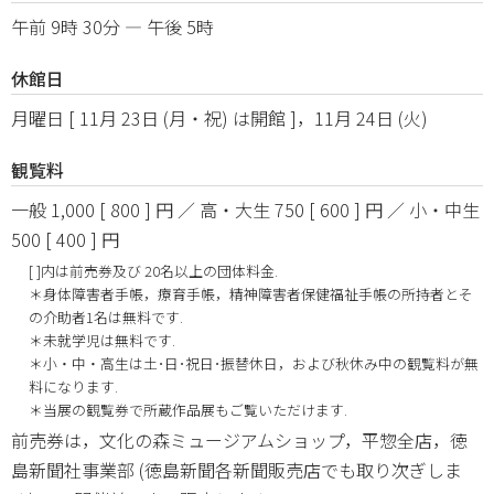
午前 9時 30分 ― 午後 5時
休館日
月曜日 [ 11月 23日 (月・祝) は開館 ]，11月 24日 (火)
観覧料
一般 1,000 [ 800 ] 円 ／ 高・大生 750 [ 600 ] 円 ／ 小・中生
500 [ 400 ] 円
[ ]内は前売券及び 20名以上の団体料金.
＊身体障害者手帳，療育手帳，精神障害者保健福祉手帳の所持者とそ
の介助者1名は無料です.
＊未就学児は無料です.
＊小・中・高生は土･日･祝日･振替休日，および秋休み中の観覧料が無
料になります.
＊当展の観覧券で所蔵作品展もご覧いただけます.
前売券は，文化の森ミュージアムショップ，平惣全店，徳
島新聞社事業部 (徳島新聞各新聞販売店でも取り次ぎしま