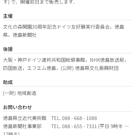
す) で、開催前日まで販売します．
主催
文化の森開園30周年記念ドイツ友好展実行委員会，徳島
県，徳島新聞社
後援
大阪・神戸ドイツ連邦共和国総領事館，NHK徳島放送局，
四国放送，エフエム徳島，(公財) 徳島県文化振興財団
助成
(一財) 地域創造
お問い合わせ
徳島県立近代美術館 TEL. 088 - 668 - 1088
徳島新聞社事業部 TEL. 088 - 655 - 7331 (平日 9時半 ―
17時半)