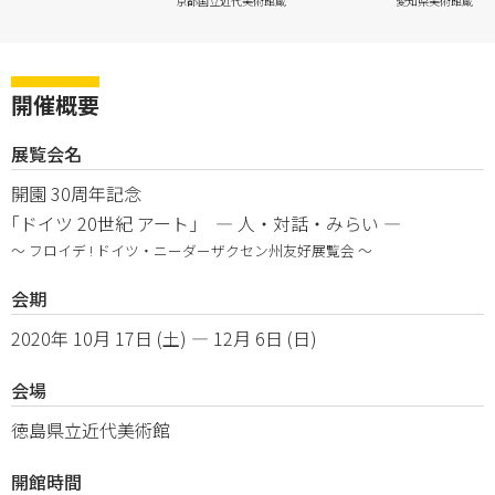
京都国立近代美術館蔵
愛知県美術館蔵
開催概要
展覧会名
開園 30周年記念
｢ドイツ 20世紀 アート｣
―
人・対話・みらい
―
～ フロイデ ! ドイツ・ニーダーザクセン州友好展覧会 ～
会期
2020年 10月 17日 (土) ― 12月 6日 (日)
会場
徳島県立近代美術館
開館時間