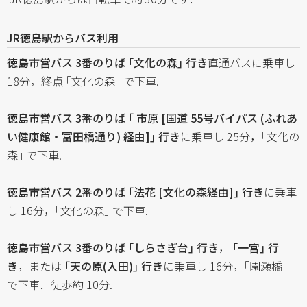
JR徳島駅からバス利用
徳島市営バス 3番のりば ｢文化の森｣ 行き
直通バスに乗車し
18分，終点 ｢文化の森｣ で下車.
徳島市営バス 3番のりば ｢ 市原 [国道 55号バイパス (ふれあ
い健康館・富田橋通り) 経由]｣ 行き
に乗車し 25分，｢文化の
森｣ で下車.
徳島市営バス 2番のりば ｢法花 [文化の森経由]｣ 行き
に乗車
し 16分，｢文化の森｣ で下車.
徳島市営バス 3番のりば ｢しらさぎ台｣ 行き
，
｢一宮｣ 行
き
，または
｢天の原(入田)｣ 行き
に乗車し 16分，｢園瀬橋｣
で下車．徒歩約 10分.