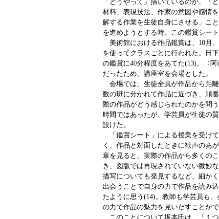
「どうやって」描いているのか、「ど
材料、表現技法、作家の意図や感情を
解する作業を生徒自身にさせる」こと
を進めようとする時、この鑑賞シート
美術館における作品鑑賞は、10月、1
を使ってクラスごとに行われた。日下
の鑑賞に40分程度をあてた(13)。
だったため、講座室を会場とした。
会場では、生徒全員が作品から距離
数の班に分かれて作品に近づき、順番
際の作品がどう感じられたのかを問う
時間ではあったが、学芸員が生徒の質
設けた。
「鑑賞シート」による授業を受けて
く、作品と対面したときに歓声のあが
章を見ると、実際の作品から多くのこ
き、図版では再現されていない微妙な
描写についても発見するなど、細かく
出会うことで自身の力で作品を読み込
たように思う(14)。教師も学芸員も
の力で作品の魅力を見いだすことがで
このことについて坂本氏は、「１つ