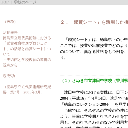
TOP
｜
学校のページ
（抜粋）
２．「鑑賞シート」を活用した
活動報告
徳島県立近代美術館における
「鑑賞シート」は、徳島県下の小中
「鑑賞教育推進プロジェク
ここでは、授業や出前授業でどのよう
ト」の活動と鑑賞シートにつ
のについて、異なる性格をもつ例を、
いて
う。
－美術館と学校教育の連携の
視点から
森 芳功
（１）さぬき市立津田中学校（香川県
（徳島県立近代美術館研究紀
津田中学校における実践は、日下シ
要 第7号 2005年3月）
2004（平成16）年4月14日、遠足
「徳島のコレクション2004-Ⅰ」を見
当館では、それぞれの学校の条件に
よう、事前に学校側と打ち合わせをす
用も、その打ち合わせのなかで利用方