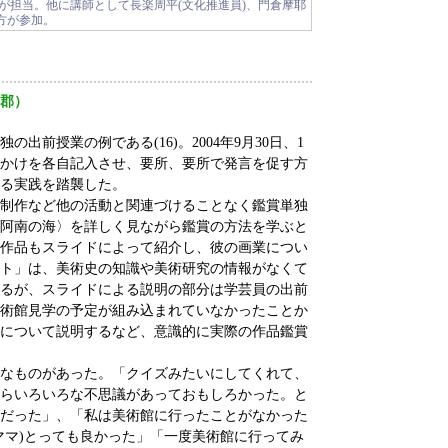
筆者が担当。他に講師として長楽周平(文化推進員)、門倉摩耶
方が参加。
郡）
前授業の例である(16)。2004年9月30日、1
いかけを各自記入させ、要所、要所で発言を促す方
る実践を踏襲した。
制作など他の活動と関連づけることなく鑑賞単独
阿南の海〉を詳しく見ながら鑑賞の方法を学ぶと
作品もスライドによって紹介し、彼の画業につい
ト」は、美術史の知識や美術研究の情報がなくて
るが、スライドによる説明の部分は学芸員の出前
術館見学の予定が組み込まれていなかったことか
について説明するなど、意識的に実際の作品鑑賞
なものがあった。「クイズみたいにしてくれて、
らいろいろな不思議があっておもしろかった。と
だった」、「私は美術館に行ったことがなかった
ママ)とっても良かった」「一度美術館に行ってみ