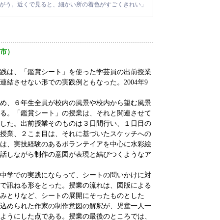
がう。近くで見ると、細かい所の着色がすごくきれい」
市）
践は、「鑑賞シート」を使った学芸員の出前授業
結させない形での実践例ともなった。2004年9
め、６年生全員が校内の風景や校内から望む風景
る。「鑑賞シート」の授業は、それと関連させて
した。出前授業そのものは３日間行い、１日目の
授業、２こま目は、それに基づいたスケッチへの
は、実技経験のあるボランテイアを中心に水彩絵
話しながら制作の意図が表現と結びつくようなア
中学での実践にならって、シートの問いかけに対
で訊ねる形をとった。授業の流れは、図版による
みとりなど、シートの展開にそったものとした
込められた作家の制作意図の解釈が、児童一人一
ようにした点である。授業の最後のところでは、