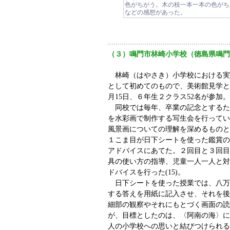
色がちがう。木の枝一本一本の色がち
などの感想があった。
（３）鳴門市林崎小学校（徳島県鳴門
林崎（はやさき）小学校における実
として初めてのもので、美術館見学と連
月15日、６年生２クラス52名が参加。
同校では毎年、卒業の記念とするた
を水彩画で制作する写生会を行ってい
風景画についての理解を深めるものと
１こま目が日下シートを使った鑑賞の
アドバイスにあてた。２回目と３回目
具の使い方の指導、児童一人一人と対
ドバイスを行った(15)。
日下シートを使った授業では、八万
する答えを用紙に記入させ、それを後
細部の観察やそれにもとづく画面の読
が、目標としたのは、〈阿南の海〉に
人の小学校への思いと結びつけられる