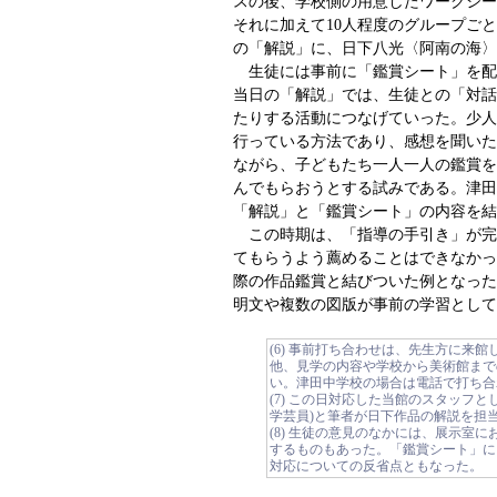
スの後、学校側の用意したワークシー
それに加えて10人程度のグループご
の「解説」に、日下八光〈阿南の海〉
生徒には事前に「鑑賞シート」を配
当日の「解説」では、生徒との「対話
たりする活動につなげていった。少人
行っている方法であり、感想を聞いた
ながら、子どもたち一人一人の鑑賞を
んでもらおうとする試みである。津田
「解説」と「鑑賞シート」の内容を結
この時期は、「指導の手引き」が完
てもらうよう薦めることはできなかっ
際の作品鑑賞と結びついた例となった
明文や複数の図版が事前の学習として
(6) 事前打ち合わせは、先生方に来
他、見学の内容や学校から美術館まで
い。津田中学校の場合は電話で打ち合
(7) この日対応した当館のスタッフ
学芸員)と筆者が日下作品の解説を担
(8) 生徒の意見のなかには、展示室
するものもあった。「鑑賞シート」に
対応についての反省点ともなった。