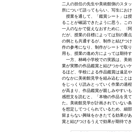
二人の担任の先生や美術館側のスタッ
所について語ってもらい、写生におけ
授業を通して、「鑑賞シート」は授
ることが確認できたように思う。この
一人のなかで捉えなおすために、〈阿
だが、授業の目標によっては別の重点
の例とも共通するが、制作と結びつけ
作の参考になり、制作がシートで取り
用も、授業の進め方によっては期待す
一方、林崎小学校での実践は、美術
業が実際の作品鑑賞と結びつかないケ
るほど、学校による作品鑑賞は遠足や
のなかに美術館見学を組み込むことは
をじっくり読みとっていく作業の過程
が高まり、作品鑑賞が親しみやすいも
感想文を読むと、「本物の作品を見て
た。美術館見学が計画されていない条
を想定してつくられているため、細部
留まらない興味をかきたてる効果があ
賞と結びつけるうえで効果が期待でき