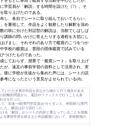
トをもとに各自で鑑賞する活動を中心としたが、
とに学芸員が「解説」する時間を設けた（7）。そ
を取り上げたのである。
布し、各自でシートに取り組んでおいてもらい、
」を重視して、作品をよく観察したり解釈を深め
数の班に分けた対話型の解説は、当館でしばしば
り講師の問いかけに答えたりする過程を大切にし
はげまし、それぞれのあり方で鑑賞のこつをつか
中学校の鑑賞は、普段の団体鑑賞で試みている
びつけたものであった。
成しておらず、授業で「鑑賞シート」を取り上げ
たが、遠足の事前学習の資料として活用され、実
。後に学校が生徒から集めた声には、シートの説
参考になったという意見がよせられている(8)。
館していただき展示作品を見ながら細かく行う場合がある
の距離的問題から、電話やファックスで行うことも多
わせを行った。
として、安達一樹(専門学芸員)がガイダンス、仲田耕三(専門
当した。解説は計５回行った。
における「解説」がシートの内容と重なっていることを指摘
よる事前学習を踏まえた作品鑑賞において、美術館側の