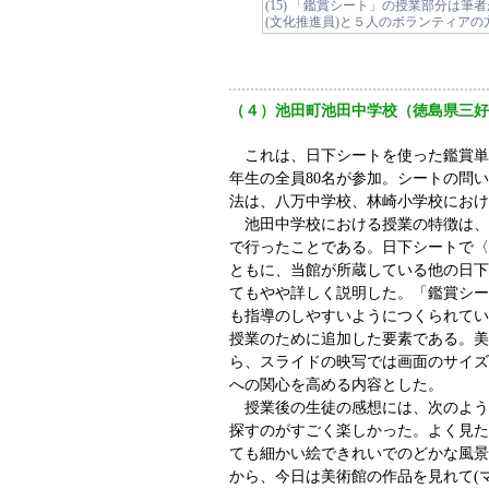
(15) 「鑑賞シート」の授業部分は
(文化推進員)と５人のボランティアの
（４）池田町池田中学校（徳島県三好
これは、日下シートを使った鑑賞単独の出
年生の全員80名が参加。シートの問
法は、八万中学校、林崎小学校におけ
池田中学校における授業の特徴は、
で行ったことである。日下シートで〈
ともに、当館が所蔵している他の日下
てもやや詳しく説明した。「鑑賞シー
も指導のしやすいようにつくられてい
授業のために追加した要素である。美
ら、スライドの映写では画面のサイズ
への関心を高める内容とした。
授業後の生徒の感想には、次のよう
探すのがすごく楽しかった。よく見た
ても細かい絵できれいでのどかな風景
から、今日は美術館の作品を見れて(