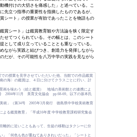
動機付けの大切さを痛感した」と述べている。こ
に先立つ指導の重要性を指摘したものであるが、
賞シート」の授業が有効であったことを物語もの
鑑賞シート」は鑑賞教育観や方法論を狭く限定す
たせてつくられている。その幅とは、このシート
提として成り立っていることとも重なっている。
めながら実践と結びつき、創造力を発揮しながら
のだが、その可能性を八万中学の実践を見ながら
教室での授業を見学させていただいた他、当館での作品鑑賞
南の海〉の鑑賞は、４日に分けてクラスごとに行い、計
・風景画を味わう（絵と鑑賞） 地域の美術館との連携によ
2004年11月 美育文化協会 pp.68-69。以下の坂本氏
術」（第34号 2005年3月発行 徳島県中学校美術教育
携による鑑賞教育」「平成16年度 中学校教育課程研究集会
あり距離的に近いこともあって、生徒の移動はタクシーに分
大きい」「何色も色が重ねてありきれいだった」「シートと