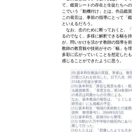
て、鑑賞シートの存在と生徒たちへの
こでいう「動機付け」とは、作品鑑賞
この発言は、事前の指導にとって「鑑
といえるだろう。
なお、念のために断っておくと、「
るのでなく、多様に解釈できる幅を持
が、問いかけを活かす教師の指導を前
教師の教育観や技術がその「幅」を埋
多彩に広がっていくことを想定したも
感じることができたように思う。
(9) 坂本和生教諭の実践。筆者は、
の受け入れを担当した。日下八光〈阿
214名の生徒が参加。
(10) 坂本和生「身近な風景を描く
る鑑賞教育」「美育文化」第54巻第6号 
の発言は同書からの引用による。
なお、坂本教諭の報告は、「とくしま美
研究会）にも掲載の予定。
(11) 坂本和生「地域の美術館との連
資料 整理番号5」 2004年8月5日
(12) 坂本和生、前掲10から整理。
(13) 当館が八万中学校の校区内に
乗して行った。
(14) たとえば、「想像したよりも