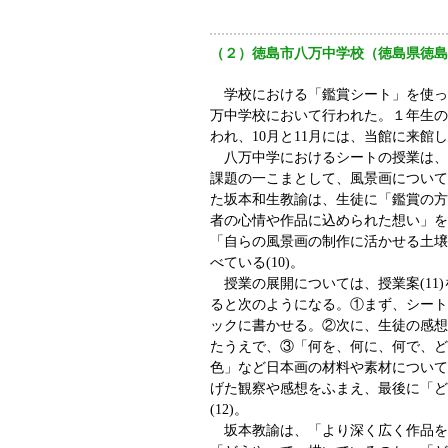
（２）徳島市八万中学校（徳島県徳島
学校における「鑑賞シート」を使った
万中学校において行われた。１年生の
われ、10月と11月には、当館に来館
八万中学におけるシートの授業は、
課題の一こまとして、風景画について
た坂本和生教諭は、生徒に「鑑賞の方
者の心情や作品に込められた想い」を
「自らの風景画の制作に活かせる土壌
べている(10)。
授業の展開については、授業案(11
ると次のようになる。①まず、シート
ックに書かせる。②次に、生徒の感想
たうえで、③「何を、何に、何で、ど
色」など日本画の材料や素材について
げた観察や感想をふまえ、最後に「ど
(12)。
坂本教諭は、「より深く広く作品を