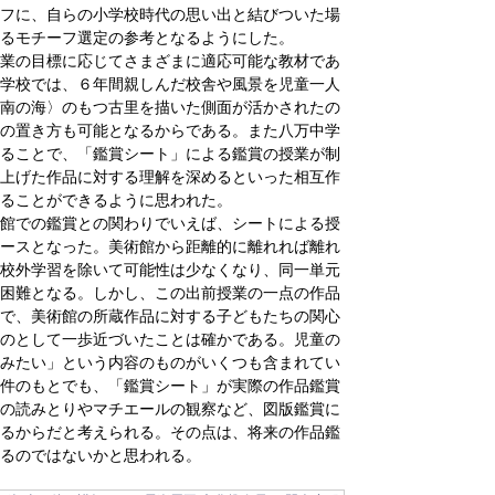
フに、自らの小学校時代の思い出と結びついた場
るモチーフ選定の参考となるようにした。
業の目標に応じてさまざまに適応可能な教材であ
学校では、６年間親しんだ校舎や風景を児童一人
南の海〉のもつ古里を描いた側面が活かされたの
の置き方も可能となるからである。また八万中学
ることで、「鑑賞シート」による鑑賞の授業が制
上げた作品に対する理解を深めるといった相互作
ることができるように思われた。
館での鑑賞との関わりでいえば、シートによる授
ースとなった。美術館から距離的に離れれば離れ
校外学習を除いて可能性は少なくなり、同一単元
困難となる。しかし、この出前授業の一点の作品
で、美術館の所蔵作品に対する子どもたちの関心
のとして一歩近づいたことは確かである。児童の
みたい」という内容のものがいくつも含まれてい
件のもとでも、「鑑賞シート」が実際の作品鑑賞
の読みとりやマチエールの観察など、図版鑑賞に
るからだと考えられる。その点は、将来の作品鑑
るのではないかと思われる。