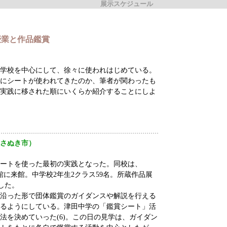
展示スケジュール
授業と作品鑑賞
学校を中心にして、徐々に使われはじめている。
にシートが使われてきたのか、筆者が関わったも
実践に移された順にいくらか紹介することにしよ
さぬき市）
ートを使った最初の実践となった。同校は、
で当館に来館。中学校2年生2クラス59名。所蔵作品展
学した。
沿った形で団体鑑賞のガイダンスや解説を行える
るようにしている。津田中学の「鑑賞シート」活
法を決めていった(6)。この日の見学は、ガイダン