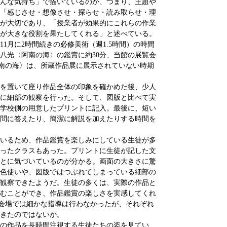
んな気持ち」で描いているのか、つまり、主題や
「感じさせ・想像させ・探らせ・読み取らせ・理
が大切であり、「授業者が効果的にこれらの作業
が大きな役割を果たしてくれる」と述べている。
1月に2時間続きの必修美術（週1.5時間）の時間
八光〈阿南の海〉の鑑賞に約30分、当館の展覧会
〈阿南の海〉は、所蔵作品展に展示されていない時期
を置いて座り作品全体の印象を確かめた後、少人
に細部の観察を行った。そして、図版と比べて実
学校側の用意したプリントに記入。最後に、短い
問に答えたり、簡潔に解説を加えたりする時間を
いるため、作品鑑賞を楽しみにしている生徒が多
ったクラスもあった。プリントに生徒が記した文
とに気づいているのが分かる。画面の大きさに驚
色使いや、図版ではつぶれてしまっている細部の
観察できたようだ。生徒の多くは、実際の作品と
むことができ、作品鑑賞の楽しさを実感してくれ
、会場では細かな指導は行わなかったが、それぞれ
きたのではないか。
の作品を長時間注視する生徒たちの姿を見てい