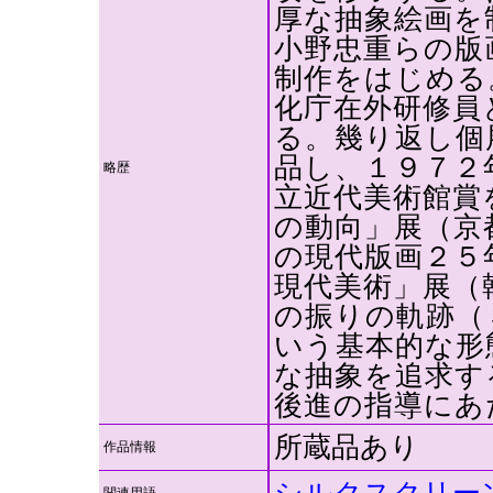
厚な抽象絵画を
小野忠重らの版
制作をはじめる
化庁在外研修員
る。幾り返し個
品し、１９７２
略歴
立近代美術館賞
の動向」展（京
の現代版画２５
現代美術」展（
の振りの軌跡（
いう基本的な形
な抽象を追求す
後進の指導にあ
所蔵品あり
作品情報