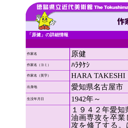
「原健」の詳細情報
原健
作家名
ﾊﾗﾀｹｼ
作家名（ヨミ）
HARA TAKESHI
作家名（英字）
愛知県名古屋市
出身地
1942年～
生没年月日
１９４２年愛知
油画専攻を卒業
攻を修了する。