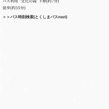
バス利用 “文化の森”下車(約7分)
徒歩(約35分)
＞＞バス時刻検索(とくしまバスnavi)