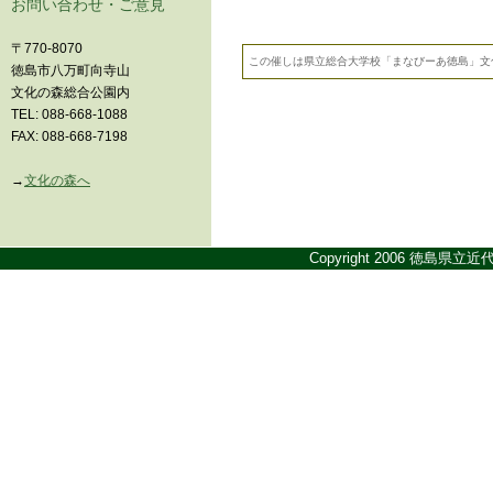
お問い合わせ・ご意見
〒770-8070
この催しは県立総合大学校「まなびーあ徳島」文
徳島市八万町向寺山
文化の森総合公園内
TEL: 088-668-1088
FAX: 088-668-7198
→
文化の森へ
Copyright 2006 徳島県立