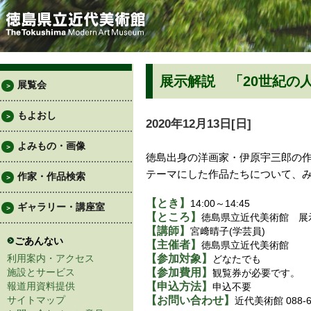
展示解説 「20世紀の
展覧会
＞
もよおし
＞
2020年12月13日[日]
よみもの・画像
＞
徳島出身の洋画家・伊原宇三郎の
テーマにした作品たちについて、
作家・作品検索
＞
【とき】
14:00～14:45
ギャラリー・講座室
＞
【ところ】
徳島県立近代美術館 展
【講師】
宮﨑晴子(学芸員)
ごあんない
【主催者】
徳島県立近代美術館
利用案内・アクセス
【参加対象】
どなたでも
施設とサービス
【参加費用】
観覧券が必要です。
報道用資料提供
【申込方法】
申込不要
サイトマップ
【お問い合わせ】
近代美術館 088-66