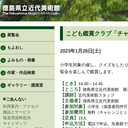
こども鑑賞クラブ「チ
展覧会
＞
もよおし
＞
2023年1月28日[土]
よみもの・画像
＞
小学生対象の催し。クイズをした
覧会を楽しんで鑑賞します。
作家・作品検索
＞
【とき】
14:00～14:45
ギャラリー・講座室
＞
【ところ】
徳島県立近代美術館 展
【講師】
近代美術館スタッフ
ごあんない
【主催者】
徳島県立近代美術館
利用案内・アクセス
【参加対象】
小学生（保護者同伴可
施設とサービス
【参加費用】
無料（チャレンジとく
報道用資料提供
【定員】
15人
サイトマップ
【申込方法】
電話で申込。先着順で