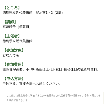
【ところ】
徳島県立近代美術館 展示室1・2（2階）
【講師】
宮﨑晴子（学芸員）
【主催者】
徳島県立近代美術館
【参加対象】
どなたでも
【参加費用】
観覧券が必要。小･中･高生は土･日･祝日･振替休日の観覧料無料。
【申込方法】
申込不要。直接会場へお越しください。
この催しは県立総合大学校「まなびーあ徳島」文化芸術学部の講座です。参加１回につき
１単位取得できます。