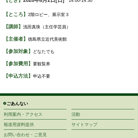
2026年8月2日[日]
【とき】
14:00-14:30
【ところ】
2階ロビー、展示室３
【講師】
浅田真珠（主任学芸員）
【主催者】
徳島県立近代美術館
【参加対象】
どなたでも
【参加費用】
要観覧券
【申込方法】
申込不要
ごあんない
利用案内・アクセス
活動
報道用資料提供
サイトマップ
お問い合わせ・ご意見