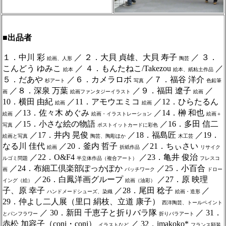
■出品者
１．中川 彩
／ ２．大貝 貞雄、大貝 寿子
／ ３．
絵画、人形
陶芸
こんどう ゆみこ
／ ４．もんたねこ/Takezou
／
絵本
絵本、紙粘土作品
５．だあや
／６．カメラロボ
／７．福谷 洋介
杉アート
写真
色鉛筆
／８．深泉 万葉
／９．福田 遼子
／
画
絵画ファンタジーイラスト
絵画
10．横田 由紀
／11．アモウエミコ
／12．ひらたるん
絵画
絵画
／13．佐々木 めぐみ
／14．榊 和也
絵画
絵画・イラストレーション
絵画＋
／15．小さな絵の物語
／16．多田 信二
写真
ポストイットカードに彩色
／17．井内 晃俊
／18．福島匠
／19．
絵画と写真
陶芸、陶彫ほか
木工芸
なる川 佳代
／20．釜内 哲子
／21．ちぃさい
絵画
折紙作品
リサイク
／22．O&F4
／23．亀井 俊治
ルゴミ問題
半立体作品（複合アート）
フレスコ
／24．布細工倶楽部ぽっかぽか
／25．小百合
画
パッチワーク
ドロー
／26．白鳳洋画グループ
／27．原 映理
イング（絵）
絵画（油彩）
子、原 幸子
／28．尾田 稔子
／
ハンドメードシューズ、染織
絵画・造形
29．仲よし二人展（里口 絹枝、立道 康子）
西洋陶芸、トールペイント
／ 30．新田 千恵子と折りバラ隊
／ 31．
とパンフラワー
折りバラアート
赤松 加容子（coni・coni）
／ 32．imakoko*
イラストなど
フランス額装