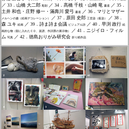
／ 33．山橋 大二郎
／ 34．髙橋 千枝・山崎 竜
／ 35．
彫刻
書道
土井 和也・庄野 修一・滿壽川 愛弓
／ 36．マリとマザー
書道
／ 37．原田 史郎
／ 38．
メルヘンの森（絵画デコレーション）
工芸染（藍染）
森 ユキ
／ 39．詩ま詩ま会議
／ 40．早渕 政行
絵画
ビジュアル詩
絵
／ 41．ニジイロ・フィル
画的な物（額に入れたＣＤ、楽譜、作詞票の展示物）
ム
／ 42．徳島おりがみ研究会
写真
折り紙作品