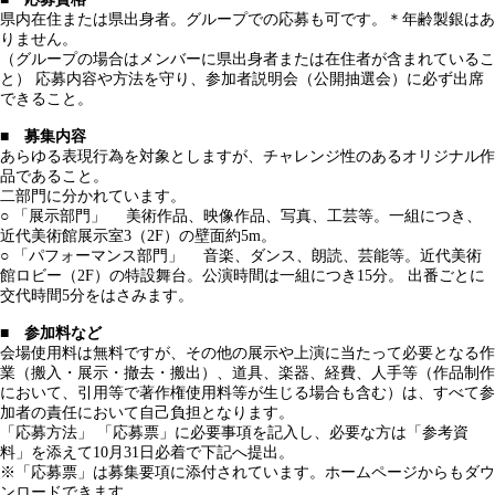
県内在住または県出身者。グループでの応募も可です。＊年齢製銀はあ
りません。
（グループの場合はメンバーに県出身者または在住者が含まれているこ
と） 応募内容や方法を守り、参加者説明会（公開抽選会）に必ず出席
できること。
■ 募集内容
あらゆる表現行為を対象としますが、チャレンジ性のあるオリジナル作
品であること。
二部門に分かれています。
○ 「展示部門」 美術作品、映像作品、写真、工芸等。一組につき、
近代美術館展示室3（2F）の壁面約5m。
○ 「パフォーマンス部門」 音楽、ダンス、朗読、芸能等。近代美術
館ロビー（2F）の特設舞台。公演時間は一組につき15分。 出番ごとに
交代時間5分をはさみます。
■ 参加料など
会場使用料は無料ですが、その他の展示や上演に当たって必要となる作
業（搬入・展示・撤去・搬出）、道具、楽器、経費、人手等（作品制作
において、引用等で著作権使用料等が生じる場合も含む）は、すべて参
加者の責任において自己負担となります。
「応募方法」 「応募票」に必要事項を記入し、必要な方は「参考資
料」を添えて10月31日必着で下記へ提出。
※「応募票」は募集要項に添付されています。ホームページからもダウ
ンロードできます。