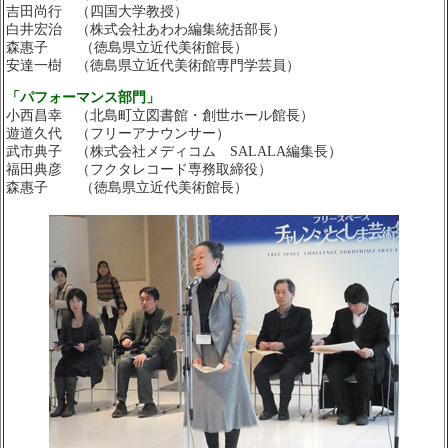
吉田尚行 （四国大学教授）
白井宏治 （株式会社あわわ編集統括部長）
森惠子 （徳島県立近代美術館長）
安達一樹 （徳島県立近代美術館専門学芸員）
「パフォーマンス部門」
小西昌幸 （北島町立図書館・創世ホール館長）
遊道久代 （フリーアナウンサー）
武市典子 （株式会社メディコム SALALA編集長）
福田典彦 （フクタレコード専務取締役）
森惠子 （徳島県立近代美術館長）