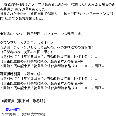
審査員特別賞はグランプリ受賞者以外から、推薦したい組がある場合のみ
各委員が1組を推薦可能とした。
推薦された中から、審査員間で合議の上、展示部門2組・パフォーマンス部
門1組までを受賞対象とした。
◆副賞について（展示部門・パフォーマンス部門共通）
グランプリ
＜各部門につき１組＞
☆次回「チャレンジとくしま芸術祭」への無抽選での出場権☆
（希望者のみ、次回の１回に限る）
☆無料招待券【年間５回まで、有効期限１年間、同伴１名可】☆
（美術館主催の有料事業に限る。受賞者本人のみ使用可）
☆開館20周年記念展「徳島県立近代美術館名品ベスト１００」図録☆
審査員特別賞
＜最大３組＞
☆無料招待券【年間３回まで、有効期限１年間、同伴１名可】☆
（美術館主催の有料事業に限る。受賞者本人のみ使用可）
☆開館20周年記念展「徳島県立近代美術館名品ベスト１００」図録☆
■審査員（順不同・敬称略）
「展示部門」
平木美鶴 （徳島大学教授）