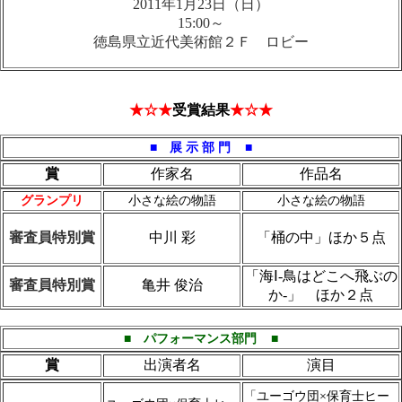
2011年1月23日（日）
15:00～
徳島県立近代美術館２Ｆ ロビー
★☆★
受賞結果
★☆★
■ 展 示 部 門
■
賞
作家名
作品名
グランプリ
小さな絵の物語
小さな絵の物語
審査員特別賞
中川 彩
「桶の中」ほか５点
「海Ⅰ-鳥はどこへ飛ぶの
審査員特別賞
亀井 俊治
か-」 ほか２点
■ パフォーマンス部門
■
賞
出演者名
演目
「ユーゴウ団×保育士ヒー