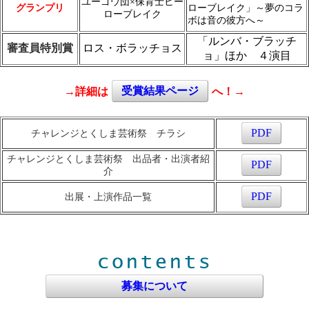
ユーゴウ団×保育士ヒー
グランプリ
ローブレイク」～夢のコラ
ローブレイク
ボは音の彼方へ～
「ルンバ・ブラッチ
審査員特別賞
ロス・ボラッチョス
ョ」ほか ４演目
→詳細は
受賞結果
ページ
へ！→
PDF
チャレンジとくしま芸術祭 チラシ
チャレンジとくしま芸術祭 出品者・出演者紹
PDF
介
PDF
出展・上演作品一覧
募集について