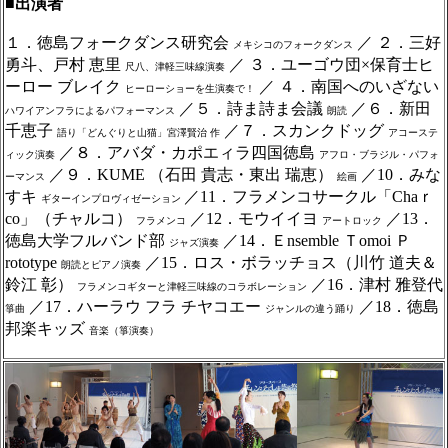
■出演者
１．徳島フォークダンス研究会
／ ２．三好
メキシコのフォークダンス
勇斗、戸村 恵里
／ ３．ユーゴウ団×保育士ヒ
尺八、津軽三味線演奏
ーロー ブレイク
／ ４．南国へのいざない
ヒーローショーを生演奏で！
／５．詩ま詩ま会議
／６．新田
ハワイアンフラによるパフォーマンス
朗読
千恵子
／７．スカンクドッグ
語り「どんぐりと山猫」宮澤賢治 作
アコーステ
／８．アバダ・カポエィラ四国徳島
ィック演奏
アフロ・ブラジル・パフォ
／９．KUME （石田 貴志・東出 瑞恵）
／10．みな
ーマンス
絵画
すキ
／11．フラメンコサークル「Chaｒ
ギターインプロヴィゼーション
co」（チャルコ）
／12．モウイイヨ
／13．
フラメンコ
アートロック
徳島大学フルバンド部
／14．Ｅnsemble Ｔomoi Ｐ
ジャズ演奏
rototype
／15．ロス・ボラッチョス（川竹 道夫＆
朗読とピアノ演奏
鈴江 彰）
／16．津村 雅登代
フラメンコギターと津軽三味線のコラボレーション
／17．ハーラウ フラ チヤコエー
／18．徳島
箏曲
ジャンルの違う踊り
邦楽キッズ
音楽（箏演奏）