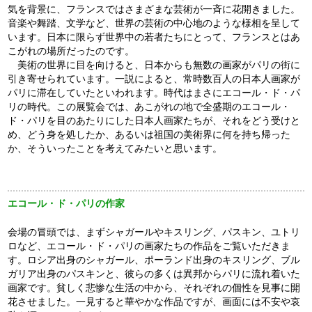
気を背景に、フランスではさまざまな芸術が一斉に花開きました。
音楽や舞踏、文学など、世界の芸術の中心地のような様相を呈して
います。日本に限らず世界中の若者たちにとって、フランスとはあ
こがれの場所だったのです。
美術の世界に目を向けると、日本からも無数の画家がパリの街に
引き寄せられています。一説によると、常時数百人の日本人画家が
パリに滞在していたといわれます。時代はまさにエコール・ド・パ
リの時代。この展覧会では、あこがれの地で全盛期のエコール・
ド・パリを目のあたりにした日本人画家たちが、それをどう受けと
め、どう身を処したか、あるいは祖国の美術界に何を持ち帰った
か、そういったことを考えてみたいと思います。
エコール・ド・パリの作家
会場の冒頭では、まずシャガールやキスリング、パスキン、ユトリ
ロなど、エコール・ド・パリの画家たちの作品をご覧いただきま
す。ロシア出身のシャガール、ポーランド出身のキスリング、ブル
ガリア出身のパスキンと、彼らの多くは異邦からパリに流れ着いた
画家です。貧しく悲惨な生活の中から、それぞれの個性を見事に開
花させました。一見すると華やかな作品ですが、画面には不安や哀