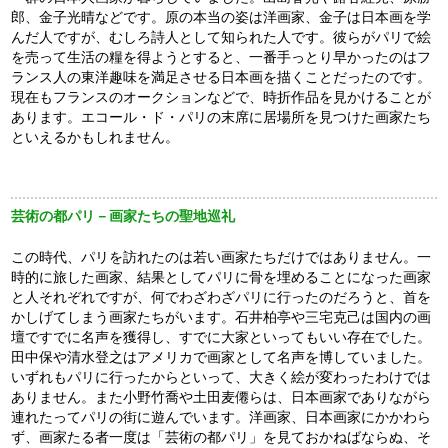
郎、金子光晴などです。原の本当の姿は洋画家、金子は日本画を学
んだ人ですが、むしろ詩人として知られた人です。彼らがパリで絵
を売って生活の糧を得ようとすると、一番手っとり早かったのはフ
ランス人の東洋趣味を満足させる日本画を描くことだったのです。
現在もフランスのオークションなどで、時折作品を見かけることが
あります。エコール・ド・パリの末席に居場所を見つけた画家たち
といえるかもしれません。
芸術の都パリ－画家たちの聖地巡礼
この時代、パリを訪れたのは若い画家たちだけではありません。一
時的に旅した画家、結果としてパリに骨を埋めることになった画家
と人それぞれですが、何でわざわざパリに行ったのだろうと、首を
かしげてしまう画家たちがいます。石井柏亭や三宅克己は国内の画
壇ですでに名声を獲得し、すでに大家といってもいい存在でした。
田中保や清水登之はアメリカで画家として名声を博していました。
いずれもパリに行ったからといって、大きく絵が変わったわけでは
ありません。また小野竹喬や土田麦僊らは、日本画家でありながら
連れたってパリの街に遊んでいます。洋画家、日本画家にかかわら
ず、画家たる者一度は「芸術の都パリ」を見ておかねばならぬ、そ