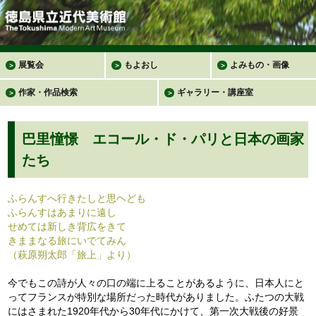
展覧会
もよおし
よみもの・画像
＞
＞
＞
作家・作品検索
ギャラリー・講座室
＞
＞
巴里憧憬 エコール・ド・パリと日本の画家
たち
ふらんすへ行きたしと思ヘども
ふらんすはあまりに遠し
せめては新しき背広をきて
きままなる旅にいでてみん
（萩原朔太郎「旅上」より）
今でもこの詩が人々の口の端に上ることがあるように、日本人にと
ってフランスが特別な場所だった時代がありました。ふたつの大戦
にはさまれた1920年代から30年代にかけて、第一次大戦後の好景