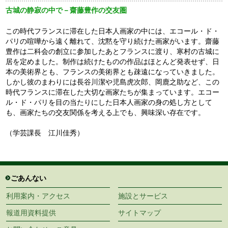
古城の静寂の中で－齋藤豊作の交友圏
この時代フランスに滞在した日本人画家の中には、エコール・ド・
パリの喧嘩から遠く離れて、沈黙を守り続けた画家がいます。齋藤
豊作は二科会の創立に参加したあとフランスに渡り、寒村の古城に
居を定めました。制作は続けたものの作品はほとんど発表せず、日
本の美術界とも、フランスの美術界とも疎遠になっていきました。
しかし彼のまわりには長谷川潔や児島虎次郎、岡鹿之助など、この
時代フランスに滞在した大切な画家たちが集まっています。エコー
ル・ド・パリを目の当たりにした日本人画家の身の処し方として
も、画家たちの交友関係を考える上でも、興味深い存在です。
（学芸課長 江川佳秀）
ごあんない
利用案内・アクセス
施設とサービス
報道用資料提供
サイトマップ