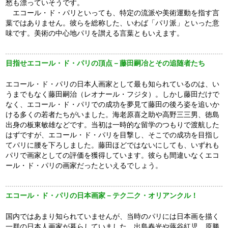
愁も漂っていそうです。
エコール・ド・パリといっても、特定の流派や美術運動を指す言
葉ではありません。彼らを総称した、いわば「パリ派」といった意
味です。美術の中心地パリを讃える言葉ともいえます。
目指せエコール・ド・パリの頂点－藤田嗣冶とその追随者たち
エコール・ド・パリの日本人画家として最も知られているのは、い
うまでもなく藤田嗣治（レオナール・フジタ）。しかし藤田だけで
なく、エコール・ド・パリでの成功を夢見て藤田の後ろ姿を追いか
ける多くの若者たちがいました。海老原喜之助や高野三三男、徳島
出身の板東敏雄などです。当初は一時的な留学のつもりで渡航した
はずですが、エコール・ド・パリを目撃し、そこでの成功を目指し
てパリに腰を下ろしました。藤田ほどではないにしても、いずれも
パリで画家としての評価を獲得しています。彼らも間違いなくエコ
ール・ド・パリの画家だったといえるでしょう。
エコール・ド・パリの日本画家－テク二ク・オリアンクル！
国内ではあまり知られていませんが、当時のパリには日本画を描く
一群の日本人画家が暮らしていました。出島春光や蕗谷紅児、原勝