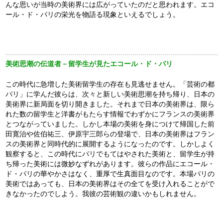
んな思いが当時の美術界には広がっていたのだと思われます。エコ
ール・ド・パリの栄光を物語る現象といえるでしょう。
美術思潮の伝道者－留学生が見たエコール・ド・パリ
この時代に急増した美術留学生の存在も見逃せません。「芸術の都
パリ」に学んだ彼らは、次々と新しい美術思潮を持ち帰り、日本の
美術界に新局面を切り開きました。それまで日本の美術界は、限ら
れた数の留学生と洋書がもたらす情報でわずかにフランスの美術界
とつながっていました。しかし本場の美術を身につけて帰国した前
田寛治や佐伯祐三、伊原宇三郎らの登場で、日本の美術界はフラン
スの美術界と同時代的に展開するようになったのです。しかしよく
観察すると、この時代にパリでもてはやされた美術と、留学生が持
ち帰った美術には微妙なずれがあります。彼らの作品にエコール・
ド・パリの華やかさはなく、重厚で生真面目なのです。本場パリの
美術ではあっても、日本の美術界はその全てを受け入れることがで
きなかったのでしよう。我彼の芸術観の違いかもしれません。