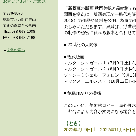
お問い合わせ・ご意見
「新収蔵の版画 秋岡美帆と黒崎彰」(9月6
〒770-8070
関西を拠点に、版画表現で一時代を築いた
徳島市八万町向寺山
2019）の作品や資料を公開。秋岡
文化の森総合公園内
楽しみいただきます。黒崎は、浮世絵
TEL: 088-668-1088
の制作の秘密に触れる版木と合わせて
FAX: 088-668-7198
■ 20世紀の人間像
→
文化の森へ
■ 現代版画
マルク・シャガール 1（7月9日[土]–8
マルク・シャガール 2（8月9日[火]–9
ジャン＝ミシェル・フォロン（9月13日[
マックス・エルンスト（10月12日[火]–
■ 徳島ゆかりの美術
このほかに、美術館ロビー、屋外展示
・都合により内容が変更になる場合も
【とき】
2022年7月9日[土]–2022年11月6日[日