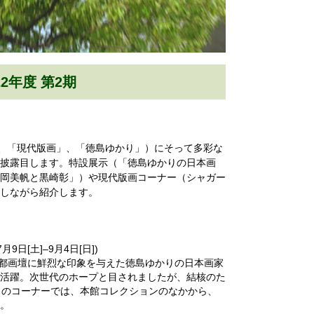
2年度 第2期
」、「現代版画」、「徳島ゆかり」）にそって多彩な
披露目します。特設展示（「徳島ゆかりの日本画
岡美帆と黒崎彰」）や現代版画コーナー（シャガー
しながら紹介します。
日[土]–9月4日[日])
の京都画壇に鮮烈な印象を与えた徳島ゆかりの日本画家
活躍。次世代のホープと目されましたが、結核のた
このコーナーでは、本館コレクションのなかから、
。