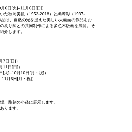
日[火]–11月6日[日])
秋岡美帆（1952-2018）と黒崎彰（1937-
の作品は、自然の光を捉えた美しい大画面の作品をお
の刷り師との共同制作による多色木版画を展開。そ
紹介します。
月7日[日]）
月11日[日]）
火]–10月10日[月・祝]）
11月6日[月・祝]）
場、彫刻の小径に展示します。
あります。
]