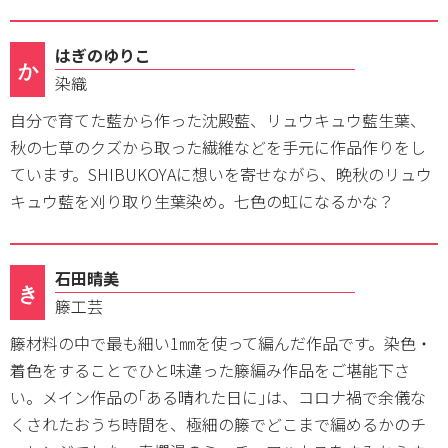
はぎのゆりこ
か
染織
自分で育てた藍から作った沈殿藍、リュウキュウ藍生葉、
秋の七草のクズから取った繊維などを手元に作品作りをし
ています。SHIBUKOYAに想いを寄せながら、晩秋のリュウ
キュウ藍を刈り取り生葉染め。七色の虹になるかな？
石田晴美
き
籐工芸
籐材料の中で最も細い1㎜を使って編んだ作品です。染色・
着色をすることでひと味違った籐編み作品をご堪能下さ
い。メイン作品の｢ある晴れた日に｣は、コロナ禍で余儀な
くされたおうち時間を、極細の籐でどこまで編めるかのチ