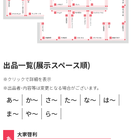
出品一覧(展示スペース順)
※クリックで詳細を表示
※出品者･内容等は変更となる場合がございます。
あ～
か～
さ～
た～
な～
は～
ま～
や～
ら～
大家啓利
あ