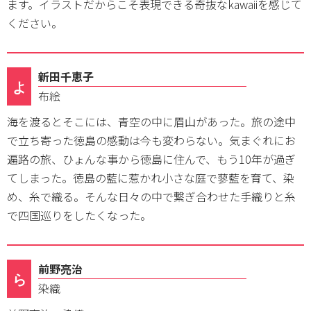
ます。イラストだからこそ表現できる奇抜なkawaiiを感じて
ください。
新田千恵子
よ
布絵
海を渡るとそこには、青空の中に眉山があった。旅の途中
で立ち寄った徳島の感動は今も変わらない。気まぐれにお
遍路の旅、ひょんな事から徳島に住んで、もう10年が過ぎ
てしまった。徳島の藍に惹かれ小さな庭で蓼藍を育て、染
め、糸で織る。そんな日々の中で繋ぎ合わせた手織りと糸
で四国巡りをしたくなった。
前野亮治
ら
染織