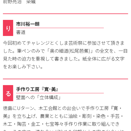
前野亮治 染織
市川裕一朗
り
書道
今回初めてチャレンジとくしま芸術祭に参加させて頂きま
した。筆ペンのみで「奥の細道(松尾芭蕉)」の全文を、一目
見た時の迫力を重視して書きました。紙全体に広がる文字
をお楽しみ下さい。
手作り工房『寛･美』
る
壁面への「立体構成」
徳島にUターン、木工会館との出会いで手作り工房『寛・
美』を立ち上げ、農業とともに油絵・彫刻・染色・手芸・
木工・陶芸・金工・七宝等々手作り作業に取り組んでき