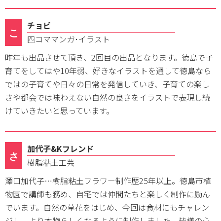
チョビ
こ
四コママンガ･イラスト
昨年も出品させて頂き、2回目の出品となります。徳島で子
育てをしてはや10年弱、好きなイラストを通して徳島なら
ではの子育てや日々の日常を発信していき、子育ての楽し
さや都会では味わえない自然の良さをイラストで表現し続
けていきたいと思っています。
加代子&Kフレンド
さ
樹脂粘土工芸
澤口加代子…樹脂粘土フラワー制作歴25年以上。徳島市植
物園で講師も務め、自宅では仲間たちと楽しく制作に励ん
でいます。自然の草花をはじめ、今回は食材にもチャレン
ジし、より本物らしくなるように制作しました。皆様の心