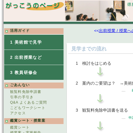
<<
出前授業 / 授業
活用ガイド
1 美術館で見学
見学までの流れ
2 出前授業など
1 検討をはじめる
3 教員研修会
2 案内のご要望は？ →美術
ごあんない
…
鑑
観覧料免除申請書
引率の手引き
Q&A よくあるご質問
こどもワークシート
3 観覧料免除申請書を送る
アクセス
…
申
鑑賞シート・授業案
鑑賞シート
授業案・実践報告