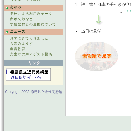
4 許可書と引率の手引きが学
あゆみ
…
引
学校による利用数データ
参考文献など
学校教育との連携について
5 当日の見学
ニュース
見学にきてくれました
授業のようす
鑑賞教育
先生方の声／ゲスト投稿
リンク
Copyright 2003 徳島県立近代美術館