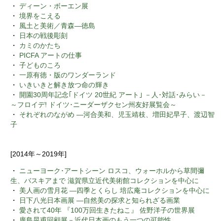
・
ディーン・ボーエン展
・
境界をこえる
・
風土と美術／青森―徳島
・
日本の戦後彫刻
・
カミのかたち
・
PICFA アートの仕事
・
子どものころ
・
一原有徳・版のワンダーランド
・
いきいきと解き放つ命の輝き
・
開園30周年記念｢ドイツ 20世紀 アート｣ －人･対話･みらい－
～フロイデ! ドイツ･ニーダーザクセン州友好展覧会～
・
それぞれのながめ ―河合美和、児玉靖枝、増田妃早子、渡辺智
子
[2014年～2019年]
・
ニューヨーク･アートシーン ロスコ、ウォーホルから草間彌
生、バスキアまで 滋賀県立近代美術館コレクションを中心に
・
美人画の雪月花 ―四季とくらし 培広庵コレクションを中心に
・
日下八光日本画展 ―自然美の探求と知られざる画業
・
愛されて40年 『100万回生きたねこ』 佐野洋子の世界展
・
廣島晃甫回顧展－近代日本画のもう一つの可能性