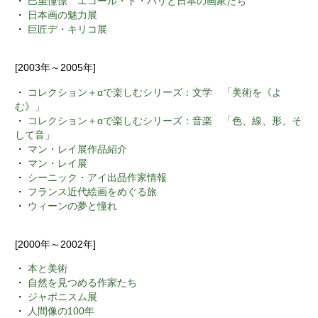
・
巴里憧憬 エコール・ド・パリと日本の画家たち
・
日本画の魅力展
・
巨匠デ・キリコ展
[2003年～2005年]
・
コレクション＋αで楽しむシリーズ：文学 「美術を《よ
む》」
・
コレクション＋αで楽しむシリーズ：音楽 「色、線、形、そ
して音」
・
マン・レイ展作品紹介
・
マン・レイ展
・
シーニック・アイ出品作家情報
・
フランス近代絵画をめぐる旅
・
ウィーンの夢と憧れ
[2000年～2002年]
・
本と美術
・
自然を見つめる作家たち
・
ジャポニスム展
・
人間像の100年