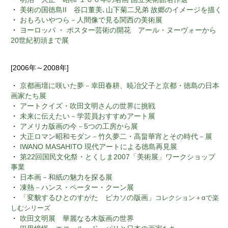
・
美術の国徳島II 谷口董美､山下菊二兄弟 故郷のイメージを描く
・
おもろいやつら－人間像で見る関西の美術展
・
ヨーロッパ ・ ポスター芸術の開花 アール・ヌーヴォーから
20世紀初頭まで展
[2006年～2008年]
・
京都画壇に咲いた夢－幸田春耕、暁冶父子と京都・徳島の日本
画家たち展
・
アートクイズ・吹田文明さんの世界に挑戦
・
未来に伝えたい－学芸員おすすめアート展
・
アメリカ版画の今－5つの工房から展
・
大正ロマン昭和モダン－竹久夢二・高畠華宵とその時代－展
・
IWANO MASAHITO 現代アートによる徳島再見展
・
第22回国民文化祭・とくしま2007「美術展」ワークショップ
事業
・
日本画－和紙の魅力を探る展
・
凍熱－ハンス・ペーター・クーン展
・
「変貌するひとのすがた ピカソの版画」
コレクション＋αで楽
しむシリーズ
・
吹田文明展 華麗なる木版画の世界