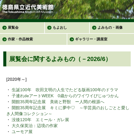
展覧会
もよおし
よみもの・画像
＞
＞
＞
作家・作品検索
ギャラリー・講座室
＞
＞
展覧会に関するよみもの（－2026/6）
[2020年～]
・
生誕100年 吹田文明の人生でたどる版画100年のドラマ
・
子連れdeアートWEEK 0歳からのワイワイびじゅつかん
・
開館35周年記念展 美術と野獣 ー人間の根源へ
・
開館35周年記念展 キミに夢中♡ ～学芸員のおしごとと愛し
き人間像コレクション～
・
没後120年 エミール・ガレ展
・
大久保英治：辺境の作家
・
ユーモア展