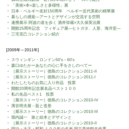
・
「美術×本=楽しさと多様性」展
・
日本・ベルギー友好150周年 ベルギー近代美術の精華展
・
暮らしの感覚―アートとデザインが交流する空間
・
連携展示 阿波の道を歩く 酒井弥蔵×大久保英治展
・
開館25周年記念 フィギュア展―ヒトガタ、人形、海洋堂―
・
三宅克己コレクション紹介
[2009年～2011年]
・
スウィンギン・ロンドン50's－60's
・
森口ゆたかーあなたの心に手をさしのべてー
・
［展示ストーリー］徳島のコレクション2011-II
・
［展示ストーリー］徳島のコレクション2011-I
・
わたしたちのお気に入り作品 投票
・
開館20周年記念展名品ベスト１００
・
私の名品ベスト1 投票
・
［展示ストーリー］徳島のコレクション2010-IV
・
濱谷明夫展－藍と造形
・
［展示ストーリー］徳島のコレクション2010-III
・
堀内誠一 旅と絵本とデザインと
・
［展示ストーリー］徳島のコレクション2010-II
・
明治・大正・昭和 １００年の名画 国立美術館名作選